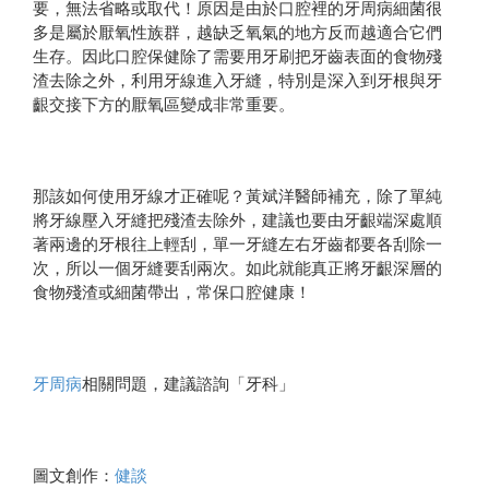
要，無法省略或取代！原因是由於口腔裡的牙周病細菌很
多是屬於厭氧性族群，越缺乏氧氣的地方反而越適合它們
生存。因此口腔保健除了需要用牙刷把牙齒表面的食物殘
渣去除之外，利用牙線進入牙縫，特別是深入到牙根與牙
齦交接下方的厭氧區變成非常重要。
那該如何使用牙線才正確呢？黃斌洋醫師補充，除了單純
將牙線壓入牙縫把殘渣去除外，建議也要由牙齦端深處順
著兩邊的牙根往上輕刮，單一牙縫左右牙齒都要各刮除一
次，所以一個牙縫要刮兩次。如此就能真正將牙齦深層的
食物殘渣或細菌帶出，常保口腔健康！
牙周病
相關問題，建議諮詢「牙科」
圖文創作：
健談