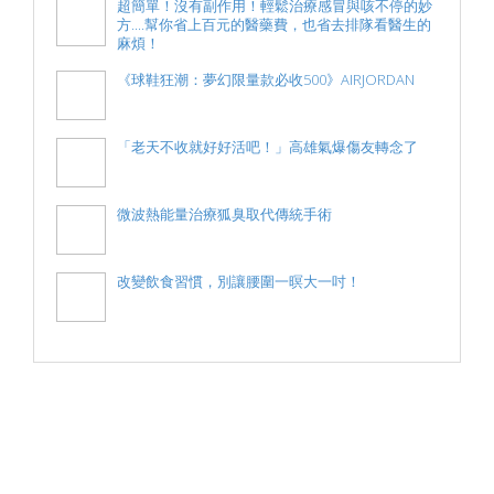
超簡單！沒有副作用！輕鬆治療感冒與咳不停的妙
方....幫你省上百元的醫藥費，也省去排隊看醫生的
麻煩！
《球鞋狂潮：夢幻限量款必收500》AIRJORDAN
「老天不收就好好活吧！」高雄氣爆傷友轉念了
微波熱能量治療狐臭取代傳統手術
改變飲食習慣，別讓腰圍一暝大一吋！