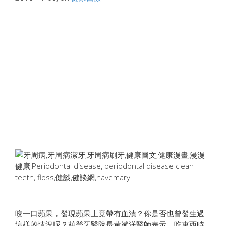
咬一口蘋果，發現蘋果上竟帶有血漬？你是否也曾發生過
這樣的情況呢？柏登牙醫院長黃斌洋醫師表示，吃東西時