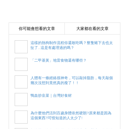
你可能會想看的文章
大家都在看的文章
這樣的熱狗制作流程你還敢吃嗎？整隻豬下去也太
扯了...這是有處理過的嗎？
「二甲基黃」地雷食物還有哪些？
人體有一條經絡很神奇，可以敲掉脂肪，每天敲個
幾次沒想到竟然真的瘦了！！
鴨血炒韭菜｜台灣好食材
為什麼他們活到百歲身體依然硬朗?!原來都是因為
這個東西?!可惜知道的人太少了!