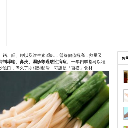
、鈣、鎂、鉀以及維生素B和C，營養價值極高，熱量又
你
抑制哮喘、鼻炎、濕疹等過敏性病症
。一年四季都可以穩
炒脆口，煮久了則相對黏滑，可說是「百搭」食材。