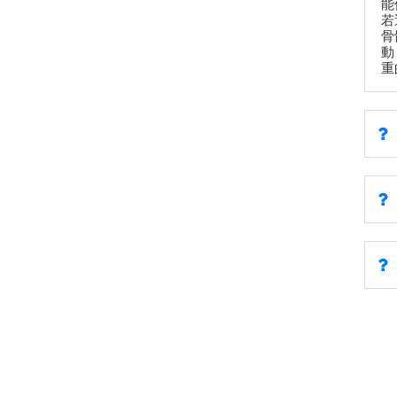
能
若
骨
動
重