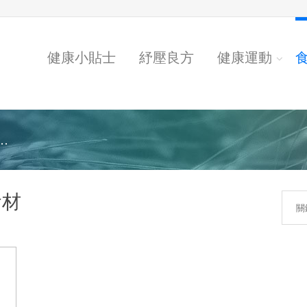
健康小貼士
紓壓良方
健康運動
.
食材