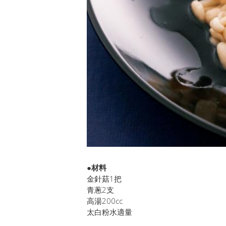
●材料
金針菇1把
青蔥2支
高湯200cc
太白粉水適量