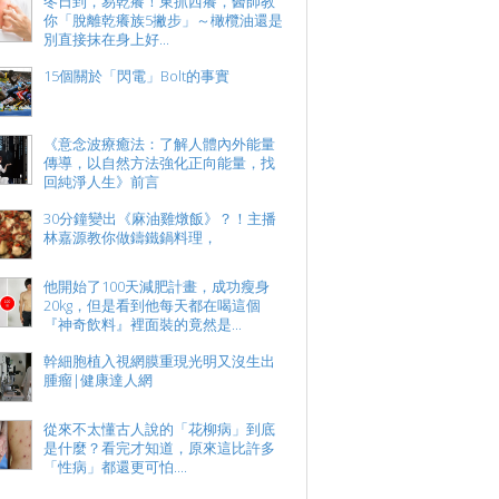
冬日到，易乾癢！東抓西癢，醫師教
你「脫離乾癢族5撇步」～橄欖油還是
別直接抹在身上好...
15個關於「閃電」Bolt的事實
《意念波療癒法：了解人體內外能量
傳導，以自然方法強化正向能量，找
回純淨人生》前言
30分鐘變出《麻油雞燉飯》？！主播
林嘉源教你做鑄鐵鍋料理，
他開始了100天減肥計畫，成功瘦身
20kg，但是看到他每天都在喝這個
『神奇飲料』裡面裝的竟然是...
幹細胞植入視網膜重現光明又沒生出
腫瘤|健康達人網
從來不太懂古人說的「花柳病」到底
是什麼？看完才知道，原來這比許多
「性病」都還更可怕....