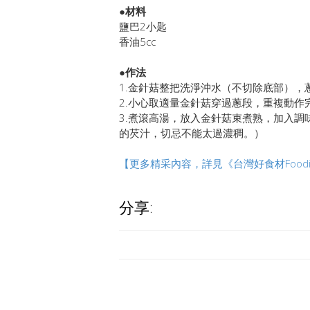
●材料
鹽巴2小匙
香油5cc
●作法
1.金針菇整把洗淨沖水（不切除底部），
2.小心取適量金針菇穿過蔥段，重複動
3.煮滾高湯，放入金針菇束煮熟，加入
的芡汁，切忌不能太過濃稠。）
【更多精采內容，詳見《台灣好食材Foodi
分享: