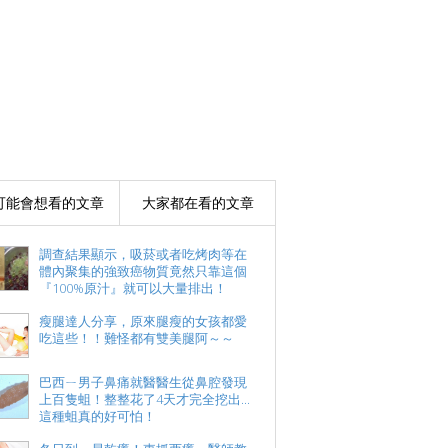
可能會想看的文章
大家都在看的文章
調查結果顯示，吸菸或者吃烤肉等在
體內聚集的強致癌物質竟然只靠這個
『100%原汁』就可以大量排出！
瘦腿達人分享，原來腿瘦的女孩都愛
吃這些！！難怪都有雙美腿阿～～
巴西ㄧ男子鼻痛就醫醫生從鼻腔發現
上百隻蛆！整整花了4天才完全挖出...
這種蛆真的好可怕！