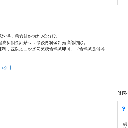
蔥洗淨，蔥管部份切約3公分段。
作完成多個金針菇束，最後再將金針菇底部切除。
調味料，並以太白粉水勾芡成琉璃芡即可。（琉璃芡是薄薄
ng》】
健康
錯