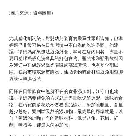
(圖片來源：資料圖庫)
尤其塑化劑污染，對嬰幼兒發育的嚴重性眾所皆知，但準
媽媽們非常容易在日常習慣中不自覺的吃進身體。他建
議，準媽媽如果無法避免外食，寧可在店內用餐，盡量不
要用塑膠袋或免洗餐具裝打包食物。瓶裝水和瓶裝飲料因
為運送中難保經過陽光曝曬或高溫環境，也有塑化劑風
險。在菜市場或超市購物，油脂食物或食材也避免用塑膠
袋或保鮮膜包裝。
同樣在日常飲食中無所不在的食品添加劑，江守山也建
議，準媽媽要避免的方式就是盡量吃保留原形、原味的食
物；在購買前多花幾秒看看食品標示，添加物數量、含量
越少越好。要判斷天然的添加物，最簡單的標準就是，以
前「阿嬤的灶咖」有的調味材料，像是八角、花椒、紅
麴、味噌等，都是天然添加物。