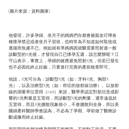
(圖片來源：資料圖庫)
他發現，許多孕婦、坐月子的媽媽們在都會被親友叮嚀各
種懷孕禁忌或者坐月子習俗，也時常為不知道如何取捨或
遵循而焦慮不已。例如就有準媽媽因就醫需要照射過一般
診斷型的X光後，才發現自己已懷孕五週，該怎麼辦呢？江
守山表示，事實上，孕婦的確應避免照射X光，但若已發生
也不必因此終止妊娠，只要進行完善的產前檢查即可。
他說，X光可分為：診斷型X光（如：牙科X光、胸部X
光），以及治療型X光（如：癌症的放射線治療）。以放射
線的測量單位雷得（rad）來說，醫學界認定對胎兒造成影
響的X光劑量是五雷得，而診斷型X光的劑量，通常遠低於
五雷得，而且X光擴散現象很小，不會擴散到全身，所以美
國婦產科醫師學會認為，不必為了孕期、孕前做了醫療診
斷成像而終止妊娠。