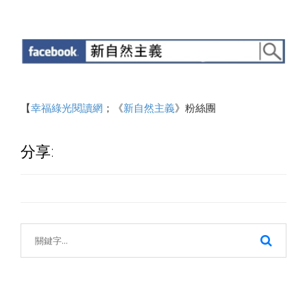
【
幸福綠光閱讀網
；《
新自然主義
》粉絲團
分享: