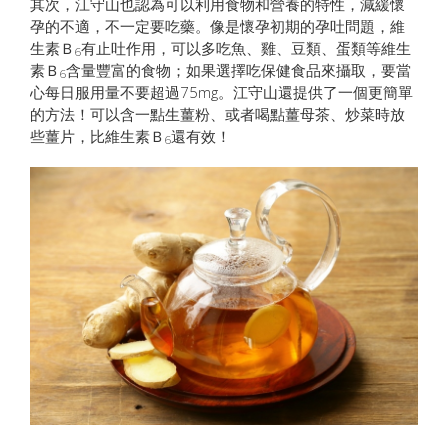
其次，江守山也認為可以利用食物和營養的特性，減緩懷
孕的不適，不一定要吃藥。像是懷孕初期的孕吐問題，維
生素Ｂ
有止吐作用，可以多吃魚、雞、豆類、蛋類等維生
6
素Ｂ
含量豐富的食物；如果選擇吃保健食品來攝取，要當
6
心每日服用量不要超過75mg。江守山還提供了一個更簡單
的方法！可以含一點生薑粉、或者喝點薑母茶、炒菜時放
些薑片，比維生素Ｂ
還有效！
6