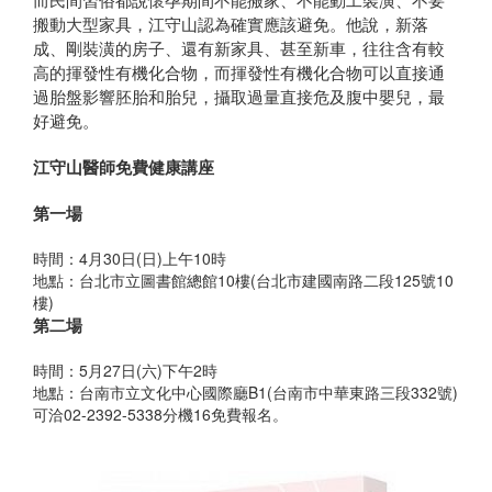
而民間習俗都說懷孕期間不能搬家、不能動工裝潢、不要
搬動大型家具，江守山認為確實應該避免。他說，新落
成、剛裝潢的房子、還有新家具、甚至新車，往往含有較
高的揮發性有機化合物，而揮發性有機化合物可以直接通
過胎盤影響胚胎和胎兒，攝取過量直接危及腹中嬰兒，最
好避免。
江守山醫師免費健康講座
第一場
時間：4月30日(日)上午10時
地點：台北市立圖書館總館10樓(台北市建國南路二段125號10
樓)
第二場
­時間：5月27日(六)下午2時
地點：台南市立文化中心國際廳B1(台南市中華東路三段332號)
可洽02-2392-5338分機16免費報名。