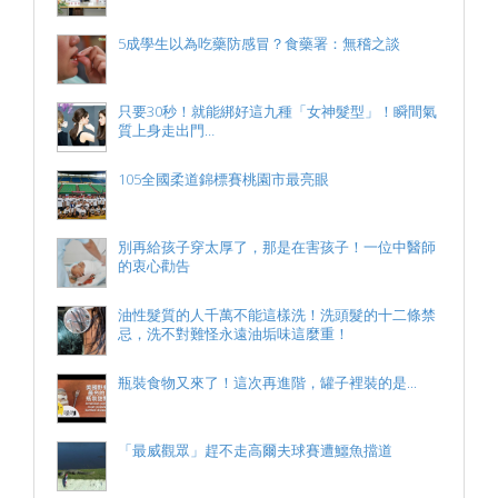
5成學生以為吃藥防感冒？食藥署：無稽之談
只要30秒！就能綁好這九種「女神髮型」！瞬間氣
質上身走出門…
105全國柔道錦標賽桃園市最亮眼
別再給孩子穿太厚了，那是在害孩子！一位中醫師
的衷心勸告
油性髮質的人千萬不能這樣洗！洗頭髮的十二條禁
忌，洗不對難怪永遠油垢味這麼重！
瓶裝食物又來了！這次再進階，罐子裡裝的是...
「最威觀眾」趕不走高爾夫球賽遭鱷魚擋道