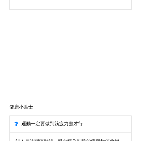
健康小貼士
運動一定要做到筋疲力盡才行
錯！長時間運動後，體內稱為乳酸的疲勞物質會增