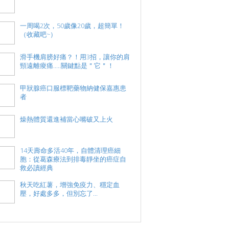
一周喝2次，50歲像20歲，超簡單！
（收藏吧~）
滑手機肩膀好痛？！用3招，讓你的肩
頸遠離痠痛.....關鍵點是＂它＂！
甲狀腺癌口服標靶藥物納健保嘉惠患
者
燥熱體質還進補當心嘴破又上火
14天壽命多活40年，自體清理癌細
胞：從葛森療法到排毒靜坐的癌症自
救必讀經典
秋天吃紅薯，增強免疫力、穩定血
壓，好處多多，但別忘了...