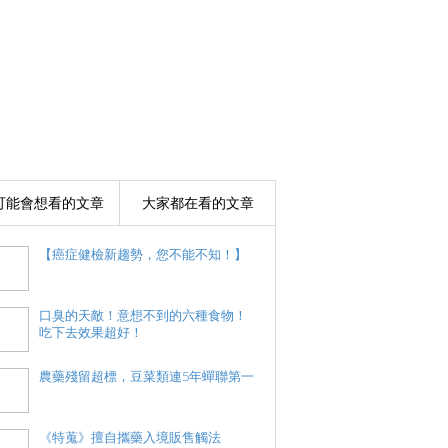
可能會想看的文章
大家都在看的文章
【癌症健檢新趨勢，您不能不知！】
口臭的天敵！意想不到的六種食物！
吃下去效果超好！
農藥殘留超標，豆菜類連5年蟬聯第一
《特蒐》擅自攜藥入境販售觸法