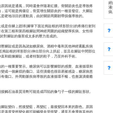
經
的原因就是通風，同時還會伴隨著紅腫。骨關節炎也是導致疼
液
曲，這可能是拇僵症，骨質增生關節炎的一種並發症。大腳趾
病
其是硬地項目的運動員，由於關節周圍韌帶損傷導致的。
或是你腳上蹠球(腳掌下面近拇趾根的球形部分)的疼痛衍射到
常在第三根和第四根腳趾間神經周圍的組織變厚疾病。女性得
由於對腳趾的傷害或太多的壓力造成的。
擠壓腳趾或是因為諸如糖尿病、酒精中毒和其他神經紊亂疾病
近拇趾根的球形部分)伸出部分向上拱起，並且在腳趾中間部位
伸直和鍛煉腳趾，或者特製的鞋子，乃至外科手術。
病的一種重要警示。糖尿病可以影響腳部的感覺、血液循環和
會變成一個麻煩的傷口。這些潰瘍也很容易被感染，糖尿病患
否有傷口。外周動脈疾病導致的血液循環不暢，也會讓潰瘍癒
期接觸石油基質溶劑可能造成凹陷的像勺子一樣的腳趾形狀。
的腳趾變白，然後變藍，再變紅，最後變回本來的顏色。原因
或是溫度突然變化都可能觸發血管痙攣，通常不會導致其他的