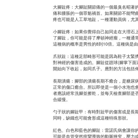
大腳趾疼：大腳趾關節痛的一個最臭名昭著
痛和腫脹的一個罪魁禍首。如果關節不能彎
疼也可能是人工草地趾，一種運動員病，尤
小腳趾疼：如果你覺得自己如同走在大理石上
了腳趾，你可能是得了摩頓神經瘤，一種通
這種病的概率是男性的8到10倍。這種病是
爪狀趾：這種足部畸形可能是因為鞋子太緊
對神經的傷害造成的。腳趾從蹠球(腳掌下面
開始向下收起，如同爪子。應對的方法包括
長期潰瘍：腳部的潰瘍長期不癒合，是糖尿
正常的傷口癒合。所以即使是一個小水泡也
者應該經常洗腳並擦乾，並每天檢查腳部是
合緩慢。
勺子狀的腳趾甲：有時對趾甲的傷害或是長
同時，缺鐵也可能會形成這種特殊形狀。
紅色、白色和藍色的腳趾：雷諾氏病會讓你
可能是血管突然痙攣導致的動脈狹窄，壓力