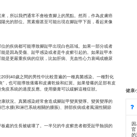
起來，所以我們通常不會檢查腳上的黑點。然而，作為皮膚癌
觸陽光的部位。黑素瘤甚至可能出現在腳趾甲下面，看起來像
部位的疾病都可能導致腳趾甲出現白色區域。如果一部分或者
可能是因為受傷、趾甲感染或者是牛皮癬引起的。如果趾甲本
可能是更嚴重疾病的症狀，比如肝病、充血性心力衰竭或糖尿
20到40歲之間的男性中比較普遍的一種真菌感染。一種對化
炎”，也可能導致瘙癢和皮膚乾燥和紅斑。如果發癢的足部有皮
種免疫系統的過度反應。使用藥膏可以緩解這種症狀。
健康
健康狀況。真菌感染經常會造成腳趾甲變黃變厚。變黃變厚的
巴水腫(和淋巴系統相關的腫脹)、肺部疾病或者風濕性關節
因
甲板處的生長被破壞了。一半兒的牛皮癬患者都受趾甲蝕損的
官
的