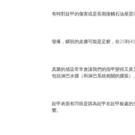
有時對趾甲的傷害或是長期接觸石油基質
發癢，鱗狀的皮膚可能是足癬，在20到4
真菌的感染常常會讓我們的指甲變得又黃
包括淋巴水腫（和淋巴系統相關的腫脹）
趾甲表面有凹痕是因為趾甲在趾甲板處的
響。