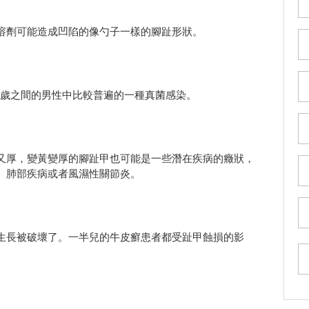
溶劑可能造成凹陷的像勺子一樣的腳趾形狀。
0歲之間的男性中比較普遍的一種真菌感染。
又厚，變黃變厚的腳趾甲也可能是一些潛在疾病的癥狀，
、肺部疾病或者風濕性關節炎。
生長被破壞了。一半兒的牛皮癬患者都受趾甲蝕損的影