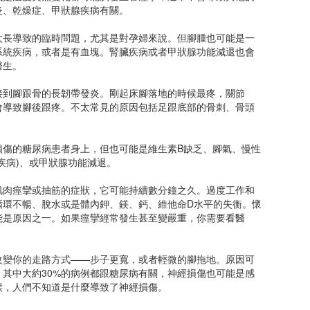
炎、乾燥症、甲狀腺疾病有關。
太長導致的臨時問題，尤其是對孕婦來說。但腳腫也可能是一
系統疾病，或者是有血塊。腎臟疾病或者甲狀腺功能減退也會
醫生。
接到腳跟骨的長韌帶發炎。剛起床腳落地的時候最疼，關節
會導致腳後跟疼。不太常見的原因包括足跟底部的骨刺、骨頭
損傷的糖尿病患者身上，但也可能是維生素B缺乏、腳氣、慢性
疾病)、或甲狀腺功能減退。
肌肉痙攣或抽筋的症狀，它可能持續數分鐘之久。過度工作和
循環不暢、脫水或是體內鉀、鎂、鈣、維他命D水平的失衡。懷
能是原因之一。如果痙攣經常發生甚至變嚴重，你需要看醫
改變你的走路方式——步子更寬，或者輕微的腳拖地。原因可
其中大約30%的病例都跟糖尿病有關，神經損傷也可能是感
候，人們不知道是什麼導致了神經損傷。