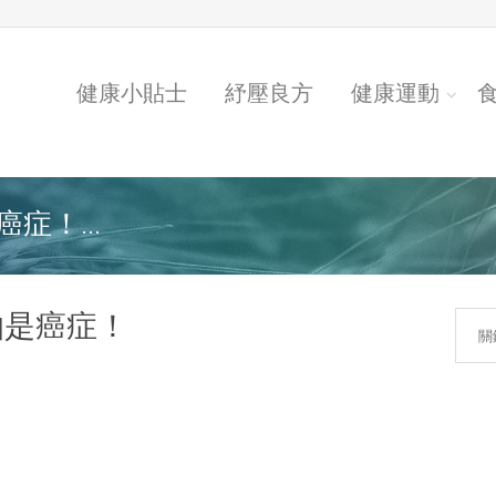
健康小貼士
紓壓良方
健康運動
症！...
怕是癌症！