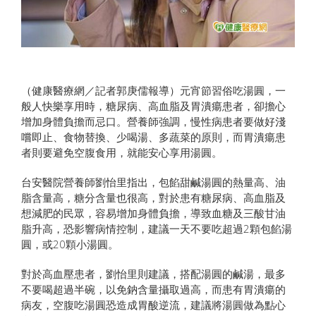
（健康醫療網／記者郭庚儒報導）元宵節習俗吃湯圓，一
般人快樂享用時，糖尿病、高血脂及胃潰瘍患者，卻擔心
增加身體負擔而忌口。營養師強調，慢性病患者要做好淺
嚐即止、食物替換、少喝湯、多蔬菜的原則，而胃潰瘍患
者則要避免空腹食用，就能安心享用湯圓。
台安醫院營養師劉怡里指出，包餡甜鹹湯圓的熱量高、油
脂含量高，糖分含量也很高，對於患有糖尿病、高血脂及
想減肥的民眾，容易增加身體負擔，導致血糖及三酸甘油
脂升高，恐影響病情控制，建議一天不要吃超過2顆包餡湯
圓，或20顆小湯圓。
對於高血壓患者，劉怡里則建議，搭配湯圓的鹹湯，最多
不要喝超過半碗，以免鈉含量攝取過高，而患有胃潰瘍的
病友，空腹吃湯圓恐造成胃酸逆流，建議將湯圓做為點心