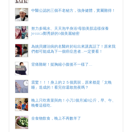
中醫公認的三個不老秘方，強身健體，實屬難得！
努力多喝水、天天泡半身浴!母胎美肌這樣保養
Jessica鄭秀妍的6個美麗秘密
為姚貝娜治病的名醫終於站出​​來講真話了！原來我
們都可能成為下一個癌症患者...一定要看！
背痛難耐！挺胸縮小腹後不一樣了....
震驚！！！身上的２５個異狀，原來都是「太晚
睡」造成的！看完你還敢熬夜嗎？
晚上只吃青菜與肉！小刀2個月減8公斤，早、午、
晚餐這樣吃..
全食物飲食，晚上不再數羊了