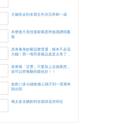
大腸癌走到末期五年存活率剩一成
本壘後方美技接殺兩度摔進護網很尷
尬
原來養身妙藥這麼普通，根本不必花
大錢！買一堆昂貴藥品真是太笨了.....
原來喝「豆漿」只要加上這個東西，
就可以營養翻倍吸收好！！
急救20多分鐘恢復心跳不到一星期奇
蹟出院
喝太多含糖飲料容易得這些癌症