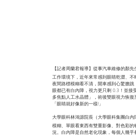
【記者周蘭君報導】從事汽車維修的顏先
工作環境下，近年來常感到眼睛乾澀、不
夜間路標模糊看不清，開車感到心驚膽跳
眼都已有白內障，視力更只剩 0.3！並
多焦點人工水晶體」，術後雙眼視力恢復至
「眼睛就好像新的一樣!」
大學眼科林鴻源院長（大學眼科集團白內
模糊、單眼看東西有雙重影像、對色彩的
況。白內障是自然老化現象，每個人幾乎