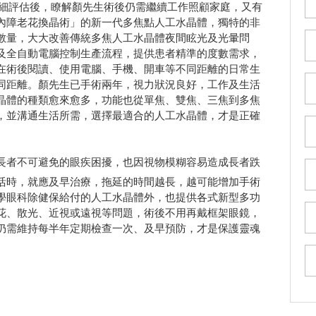
詳細評估後，瞭解顏先生術後仍需繼續工作照顧家庭，又有
內障老花換晶術」的新一代多焦點人工水晶體，獨特的非
數量，大大改善傳統多焦人工水晶體夜間眩光及光暈問
及全自動電腦控制生產流程，提供患者精準的度數需求，
在術後閱讀、使用電腦、手機、開車等不同距離的日常生
同距離。顏先生已手術兩年，視力狀況良好，工作及生活
晶體的種類愈來愈多，功能也從單焦、雙焦、三焦到多焦
，並溝通生活所需，選擇最適合的人工水晶體，才是正確
長者不可避免的眼疾困擾，也因視物模糊容易造成長者跌
活時，就應及早治療，拖延的時間越長，越可能增加手術
學眼科除健保給付的人工水晶體外，也提供各式新型多功
花、散光、近視或遠視等問題，術後不用再戴框架眼鏡，
仍需維持每半年定期檢查一次、及早預防，才是保護靈魂