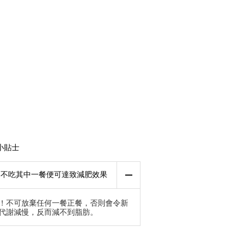
小貼士
不吃其中一餐便可達致減肥效果
！不可放棄任何一餐正餐，否則會令新
代謝減慢，反而減不到脂肪。