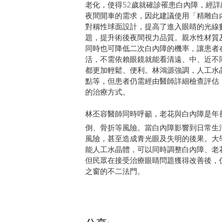
老化，使得52歲就確診罹患白內障，經
夜間開車的需求，因此建議使用「精雕白
對稱性球面設計，提高了進入眼睛的光線
題，提升術後夜間視力品質。親水性材質
同時也可降低二次白內障的機率，讓患者
活，不需依賴眼鏡就能看清遠、中、近不
都更加輕鬆、便利。林鴻源強調，人工水
點等，但患者仍需經由醫師詳細檢查評估
的治療方式。
林丕容醫師同時呼籲，老花與白內障是年
倒、骨折等風險。當白內障影響到日常生
風險，甚至造成青光眼及失明的後果。大
能人工水晶體，可以同時調整白內障、老
但民眾在接受治療眼睛問題獲得改善後，
之窗的不二法門。