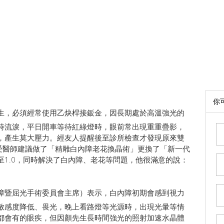
你
生，必須經常使用乙炔桿接鈑金，因長期處於高溫強光的
時流淚，平日開車等待紅綠燈時，眼前常出現重重疊影，
，產生莫大壓力。經友人提醒後至診所檢查才發現原來雙
接受醫師建議做了「精雕白內障老花換晶術」更換了「新一代
1.0，同時解決了白內障、老花等問題，他很滿意的說：
障暨屈光手術委員會主席）表示，白內障初期會感到視力
敏感度降低、畏光，晚上看路燈等光源時，出現光暈等情
都會有的眼疾，但因顏先生長時間強光的照射加速水晶體