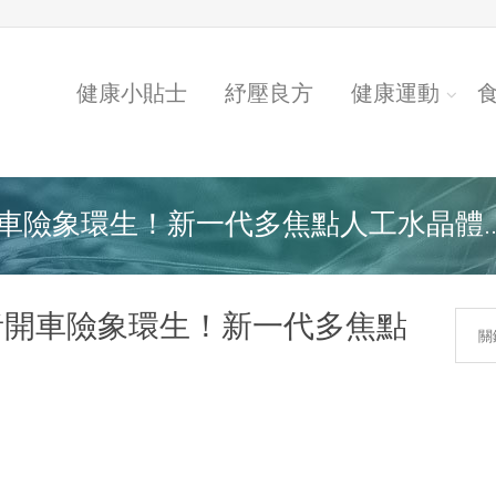
健康小貼士
紓壓良方
健康運動
險象環生！新一代多焦點人工水晶體..
者開車險象環生！新一代多焦點