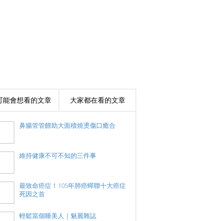
可能會想看的文章
大家都在看的文章
鼻腸管管餵助大面積燒燙傷口癒合
維持健康不可不知的三件事
最致命癌症！105年肺癌蟬聯十大癌症
死因之首
輕鬆當個睡美人｜魅麗雜誌