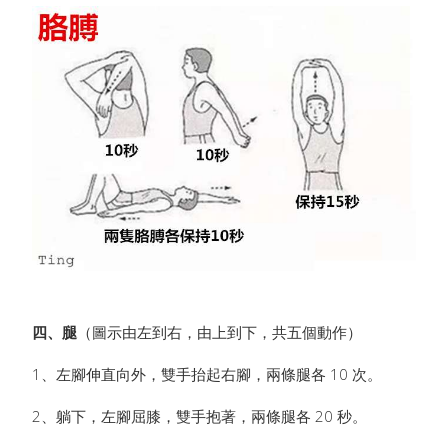
四、腿
（圖示由左到右，由上到下，共五個動作）
1、左腳伸直向外，雙手抬起右腳，兩條腿各 10 次。
2、躺下，左腳屈膝，雙手抱著，兩條腿各 20 秒。