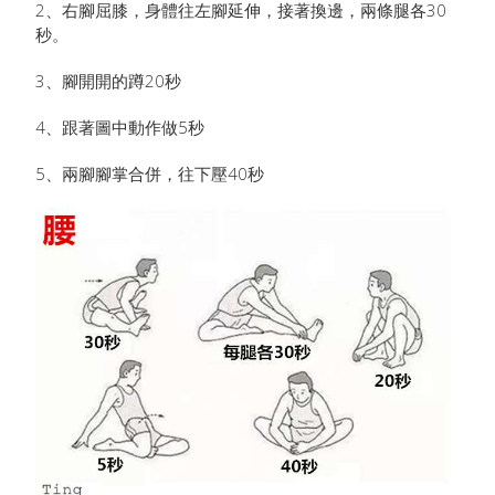
2、右腳屈膝，身體往左腳延伸，接著換邊，兩條腿各30
秒。
3、腳開開的蹲20秒
4、跟著圖中動作做5秒
5、兩腳腳掌合併，往下壓40秒