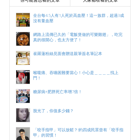
全台每4.5人有1人死於高血壓！這一族群，超過3成
沒有量血壓
網路上流傳已久的「電飯煲做的可樂雞翅」，吃完
真的很開心，也太方便了！
崔羅蓮粉絲見面會贈送親筆簽名筆記本
喉嚨痛、吞嚥困難要當心！小心是＿＿＿＿找上
門！
糖尿病+肥胖死亡率增7倍！
脫光了，你值多少錢？
「咬手指甲」可以放鬆？!約四成民眾曾有「咬手指
甲」的習慣！