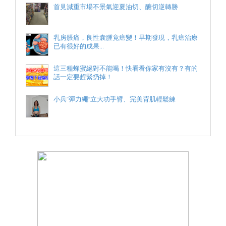
首見減重市場不景氣迎夏油切、醣切逆轉勝
乳房脹痛，良性囊腫竟癌變！早期發現，乳癌治療
已有很好的成果...
這三種蜂蜜絕對不能喝！快看看你家有沒有？有的
話一定要趕緊扔掉！
小兵“彈力繩“立大功手臂、完美背肌輕鬆練