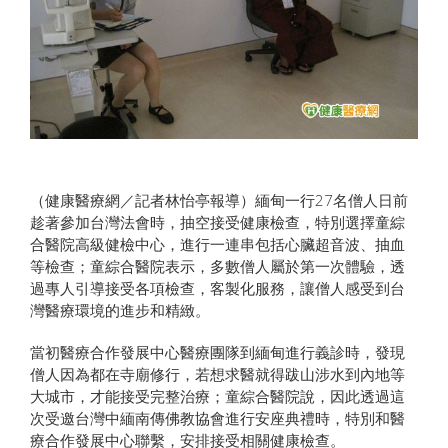
（健康醫療網／記者林怡亭報導）緬甸一行27名僧人日前
趁著參加台灣法會時，抽空接受健康檢查，特別選擇童綜
合醫院高級健檢中心，進行一連串包括心臟超音波、抽血
等檢查；童綜合醫院表示，多數僧人屬於第一次體驗，透
過專人引導接受各項檢查，客製化服務，讓僧人感受到台
灣醫療環境的進步和精緻。
當初醫療合作發展中心醫療團隊到緬甸進行義診時，發現
僧人因為都在寺廟修行，若想求醫就得跋山涉水到內地等
大城市，才能接受完整治療；童綜合醫院說，因此透過這
次受邀台灣中緬南傳佛教協會進行安座典禮時，特別和醫
療合作發展中心聯繫，安排接受相關健康檢查。