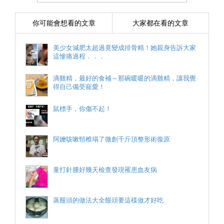
你可能會想看的文章
大家都在看的文章
美少女減肥太超過竟變成排骨精！她親身告訴大家
這慘痛過程．．．
滴雞精，最好的食補～那碗暖暖的滴雞精，讓我覺
得自己備受寵愛！
鼠標手，你傷不起！
阿嬤咳嗽頸椎塌了微創千斤頂整形術復原
童打針腫好幾天檢查發現罹患血友病
蒸饅頭的做法大全饅頭要這樣做才好吃