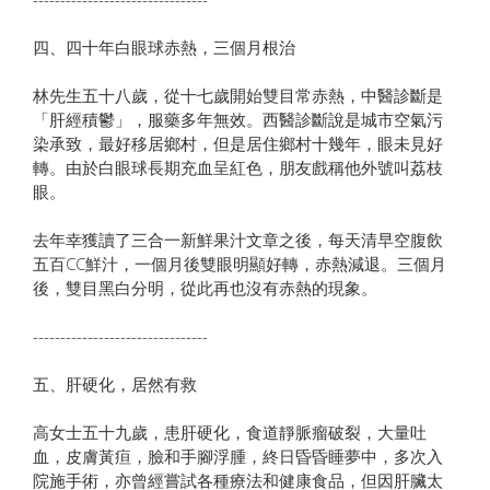
四、四十年白眼球赤熱，三個月根治
林先生五十八歲，從十七歲開始雙目常赤熱，中醫診斷是
「肝經積鬱」，服藥多年無效。西醫診斷說是城市空氣污
染承致，最好移居鄉村，但是居住鄉村十幾年，眼未見好
轉。由於白眼球長期充血呈紅色，朋友戲稱他外號叫荔枝
眼。
去年幸獲讀了三合一新鮮果汁文章之後，每天清早空腹飲
五百CC鮮汁，一個月後雙眼明顯好轉，赤熱減退。三個月
後，雙目黑白分明，從此再也沒有赤熱的現象。
--------------------------------
五、肝硬化，居然有救
高女士五十九歲，患肝硬化，食道靜脈瘤破裂，大量吐
血，皮膚黃疸，臉和手腳浮腫，終日昏昏睡夢中，多次入
院施手術，亦曾經嘗試各種療法和健康食品，但因肝臟太