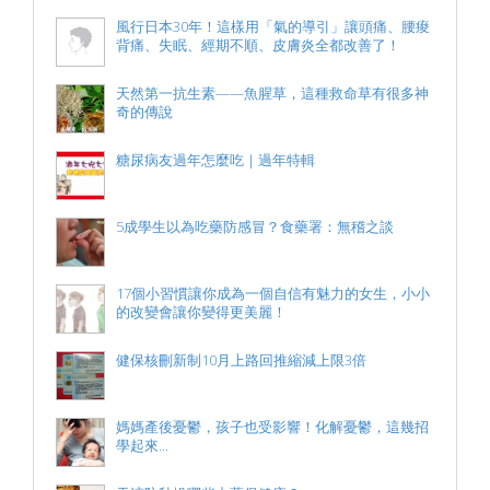
風行日本30年！這樣用「氣的導引」讓頭痛、腰痠
背痛、失眠、經期不順、皮膚炎全都改善了！
天然第一抗生素——魚腥草，這種救命草有很多神
奇的傳說
糖尿病友過年怎麼吃｜過年特輯
5成學生以為吃藥防感冒？食藥署：無稽之談
17個小習慣讓你成為一個自信有魅力的女生，小小
的改變會讓你變得更美麗！
健保核刪新制10月上路回推縮減上限3倍
媽媽產後憂鬱，孩子也受影響！化解憂鬱，這幾招
學起來...