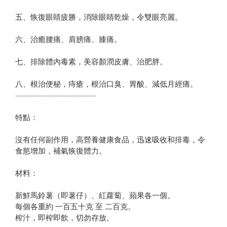
五、恢復眼睛疲勝，消除眼睛乾燥，令雙眼亮麗。
六、治癒腰痛、肩膀痛、膝痛。
七、排除體內毒素，美容顏潤皮膚、治肥胖。
八、根治便秘，痔瘡，根治口臭、胃酸、減低月經痛。
--------------------------------
特點：
沒有任何副作用，高營養健康食品，迅速吸收和排毒，令
食慾增加，補氣恢復體力。
材料：
新鮮馬鈴薯（即薯仔）、紅蘿蔔、蘋果各一個。
每個各重約 一百五十克 至 二百克。
榨汁，即榨即飲，切勿存放。