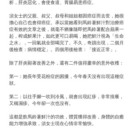
析，肝炎惡化，會使食道、胃腸易患癌症。
須女士的父親、叔父、叔母和姐姐都因癌症而去世，她很
擔心自己也會得癌症。承以當她看到馬鈴薯鮮汁對治療癌
症有效的文章之後，就毫不猶豫隨即把馬鈴薯配合蘋果一
起，榨成鮮果汁，如此更可口易喝，她把鮮汁視為「生命
之水」，一回氣就全部喝完了。不久，奇蹟出現，二個月
後檢查：病情穩定」。四個用後檢查：「接近正常」。
除了肝炎顯著改善之外，還有二件值得慶幸的意外收穫：
第一：她長年受花粉症的困擾，今年春天沒有出現這種症
狀。
第二：以往手腳一吹到冷風，就會出現紅疹，非常痕癢，
又稱濕疹。今年卻一次也沒有。
這都是飲馬鈴薯鮮汁的功效，體質獲得改善，身體的自癒
能力增強承致，須女士現在心情非常愉快。
--------------------------------