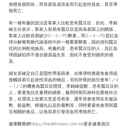
身體各個部份，而容易造成溶血而引起急性貧血，甚至導
致死亡。
有一種有趣的說法是客家人比較患有蠶豆症，於此，李銘
峻主任表示，客家人容易有蠶豆症是因為基因上的關係，
客家人比較容易缺少G－6－PD酵素，而G－6－PD是紅血
球分解葡萄糖代謝過程中的一種重要酵素，因此得到蠶豆
症的比例較他族高。有趣的是，患有蠶豆症的人，其紅血
球因缺陷而不適合瘧原蟲生長，因此不會受到瘧疾的感
染。
婦女若確定自己是隱性帶基因者，在懷孕時應避免食用或
接觸容易引起急性溶血的物品，否則所懷的胎兒會有1／4
～1／2的機會為蠶豆症體質。李銘峻提醒，患有蠶豆症的
人，要避免抗生素裡的磺胺，服用阿斯匹林時也要格外注
意，在環境上也要注意是否有萘，通常萘會使用在衣服染
劑、殺蟲劑、樟腦丸以及防腐劑等，同時要避免食用與蠶
豆相關的食品，以免容易引發溶血而導致死亡。
健康醫療網https://healthnews.com.tw更多健康資訊