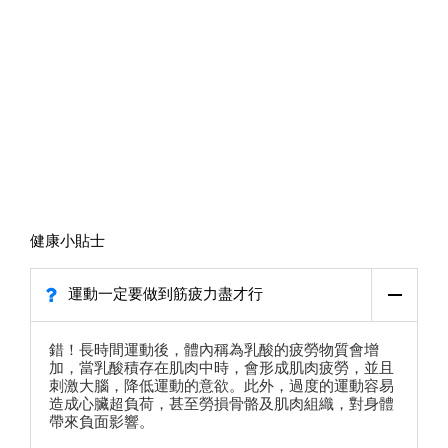
健康小貼士
運動一定要做到筋疲力盡才行
錯！長時間運動後，體內稱為乳酸的疲勞物質會增
加，當乳酸積存在肌肉中時，會形成肌肉疲勞，並且
刺激大腦，降低運動的意欲。此外，過度的運動容易
造成心臟超負荷，甚至勞損骨骼及肌肉組織，對身體
帶來負面影響。