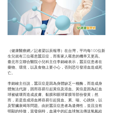
（健康醫療網／記者梁以辰報導）在台灣，平均每100位新
生兒就有三位罹患蠶豆症，而客家人罹患的機率又更高。
臺北市立聯合醫院小兒科主任李銘峻表示，蠶豆症患者在
藥物、環境，以及食物上要小心，否則恐引發溶血造成死
亡。
李銘峻主任說，蠶豆症是因為身體缺乏一種酶，而造成身
體無法代謝，因而容易引起黃疸及溶血。黃疸是因為紅血
球被破壞而造成皮膚、黏膜和眼球鞏膜等部份發黃；然
而，若是造成溶血將容易引起貧血、累、喘、心跳快，以
及腎臟衰竭等問題。由於蠶豆症患者為遺傳性，並且沒有
明顯的特徵，當發病時，血液中的紅血球無法傳送氧氣給