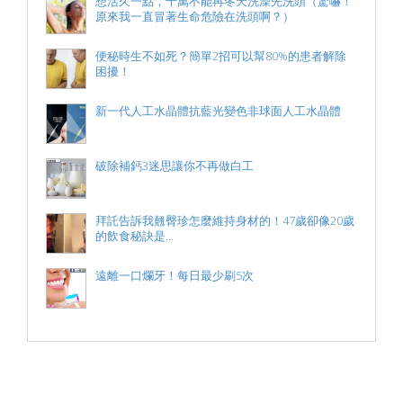
想活久一點，千萬不能再冬天洗澡先洗頭（驚嚇！
原來我一直冒著生命危險在洗頭啊？）
便秘時生不如死？簡單2招可以幫80%的患者解除
困擾！
新一代人工水晶體抗藍光變色非球面人工水晶體
破除補鈣3迷思讓你不再做白工
拜託告訴我翹臀珍怎麼維持身材的！47歲卻像20歲
的飲食秘訣是...
遠離一口爛牙！每日最少刷5次