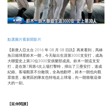
點選圖片看新聞影片
【新唐人亞太台 2016 年 08 月 08 日訊】再來看到，馬林
魚日籍球星鈴木一朗，今天敲出生涯第3000支安打，成為
大聯盟史上第30位3000安俱樂部成員。鈴木一朗這支安
打，是在第7局第4次上場打擊時，掃出了三壘安打，達成
紀錄。客場觀眾不分敵我，全為他歡呼，鈴木一朗也向觀
眾致意，板凳區的隊友也特地走上球場，向一朗致敬這偉
大的一刻。
【延伸閱讀】