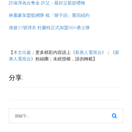
許淑淨為台奪金 許父：最好父親節禮物
林書豪加盟籃網隊 梳「辮子頭」重回紐約
身披35號球衣 杜蘭特正式加盟NBA勇士隊
【
本文出處
；更多精彩內容請上《
新唐人電視台
》；《
新
唐人電視台
》粉絲團；未經授權，請勿轉載】
分享: