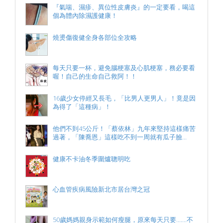
『氣喘、濕疹、異位性皮膚炎』的一定要看，喝這
個為體內除濕護健康！
燒燙傷復健全身各部位全攻略
每天只要一杯，避免腦梗塞及心肌梗塞，務必要看
喔！自己的生命自己救阿！！
16歲少女停經又長毛，「比男人更男人」！竟是因
為得了「這種病」！
他們不到45公斤！「蔡依林」九年來堅持這樣痛苦
過著，「陳喬恩」這樣吃不到一周就有瓜子臉...
健康不卡油冬季圍爐聰明吃
心血管疾病風險新北市居台灣之冠
50歲媽媽親身示範如何瘦腿，原來每天只要.......不