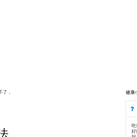
不了，
健康
吃
法
好
好