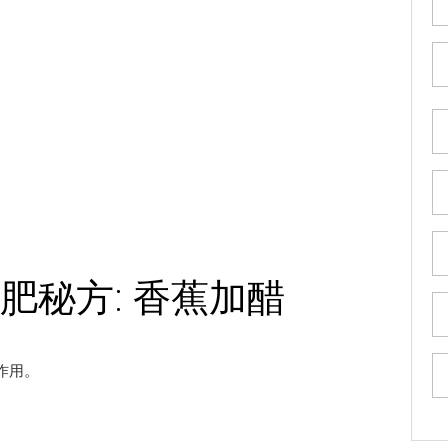
肥秘方: 香蕉加醋
作用。