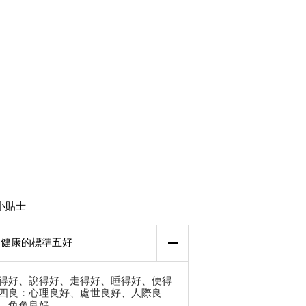
小貼士
健康的標準五好
得好、說得好、走得好、睡得好、便得
四良：心理良好、處世良好、人際良
、角色良好