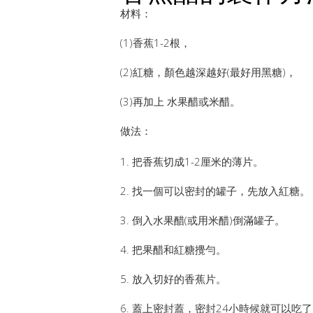
材料：
(1)香蕉1-2根，
(2)紅糖，顏色越深越好(最好用黑糖)，
(3)再加上 水果醋或米醋。
做法：
1. 把香蕉切成1-2厘米的薄片。
2. 找一個可以密封的罐子，先放入紅糖。
3. 倒入水果醋(或用米醋)倒滿罐子。
4. 把果醋和紅糖攪勻。
5. 放入切好的香蕉片。
6. 蓋上密封蓋，密封24小時候就可以吃