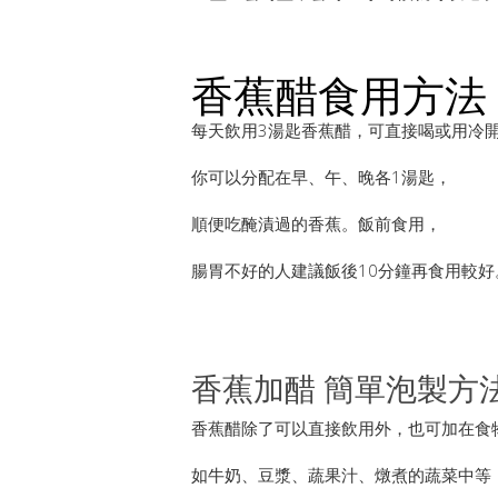
香蕉醋食用方法
每天飲用3湯匙香蕉醋，可直接喝或用冷
你可以分配在早、午、晚各1湯匙，
順便吃醃漬過的香蕉。飯前食用，
腸胃不好的人建議飯後10分鐘再食用較好
香蕉加醋 簡單泡製方
香蕉醋除了可以直接飲用外，也可加在食
如牛奶、豆漿、蔬果汁、燉煮的蔬菜中等