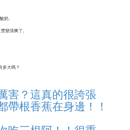
似酸奶。
的豆漿變清爽了。
有多大嗎？
厲害？這真的很誇張
都帶根香蕉在身邊！！