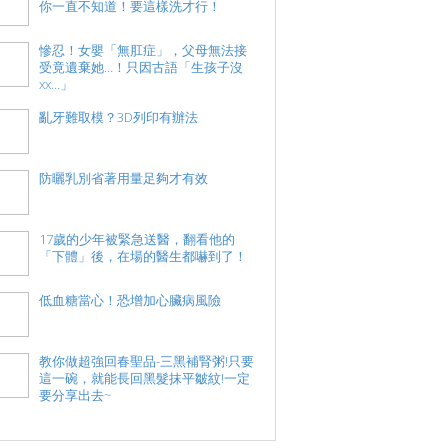
你一直不知道！要這樣洗才行！
慘忍！女嬰「無肛症」，父母無法接
受竟遺棄她…！只因古語「生孩子沒
xx…」
亂牙難取模？3D列印有辦法
防曬乳別省著用量足夠才有效
17歲的少年被緊急送醫，翻看他的
「下體」後，在場的醫生都嚇到了！
低血糖當心！恐增加心臟病風險
教你做超強回春聖品-三黑補腎粥!只要
這一碗，就能長回黑髮抹平皺紋!一定
要分享出去~