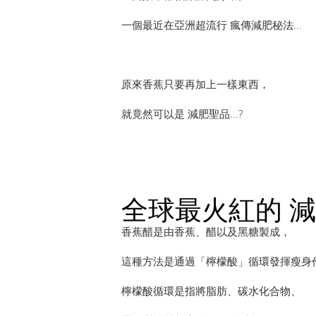
一個最近在亞洲超流行 瘋傳減肥秘法...
原來香蕉只要再加上一樣東西，
就竟然可以是 減肥聖品...?
全球最火紅的 減
香蕉醋是由香蕉、醋以及黑糖製成，
這種方法是通過「檸檬酸」循環發揮瘦身
檸檬酸循環是指將脂肪、碳水化合物、