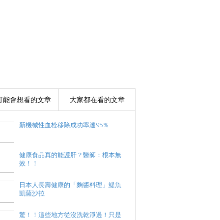
可能會想看的文章
大家都在看的文章
新機械性血栓移除成功率達95％
健康食品真的能護肝？醫師：根本無
效！！
日本人長壽健康的「麴醬料理」鯷魚
凱薩沙拉
驚！！這些地方從沒洗乾淨過！只是