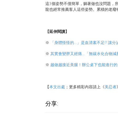
這3個姿勢不僅簡單，躺著做也沒問題，所
龍也經常推薦客人這些姿勢。累積的老廢
【延伸閱讀】
※
「身體怪怪的…」是血清素不足!? 讓分
※
其實會變胖又經痛…「無碳水化合物減
※
越做越接近美腿！辦公桌下也能進行的
【
本文出處
；更多精彩內容請上《
美忍者
分享: