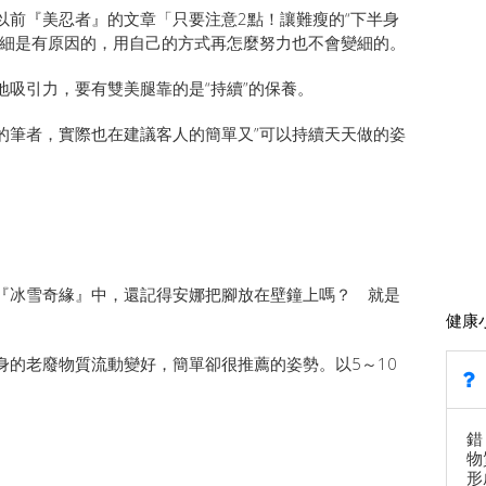
以前『美忍者』的文章「只要注意2點！讓難瘦的“下半身
變細是有原因的，用自己的方式再怎麼努力也不會變細的。
吸引力，要有雙美腿靠的是“持續”的保養。
的筆者，實際也在建議客人的簡單又”可以持續天天做的姿
『冰雪奇緣』中，還記得安娜把腳放在壁鐘上嗎？ 就是
健康
身的老廢物質流動變好，簡單卻很推薦的姿勢。以5～10
錯
物
形
）