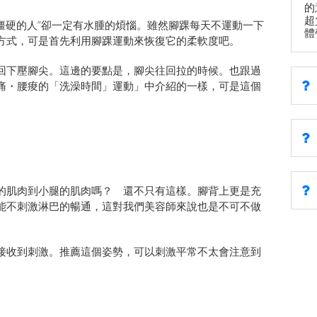
的
超
腳踝僵硬的人”卻一定有水腫的煩惱。雖然腳踝每天不運動一下
體
方式，可是首先利用腳踝運動來恢復它的柔軟度吧。
回下壓腳尖。這邊的要點是，腳尖往回拉的時候。也跟過
痛・腰痠的「洗澡時間」運動」中介紹的一樣，可是這個
的肌肉到小腿的肌肉嗎？ 還不只有這樣。腳背上更是充
能不刺激淋巴的暢通，這對我們美容師來說也是不可不做
接收到刺激。推薦這個姿勢，可以刺激平常不太會注意到