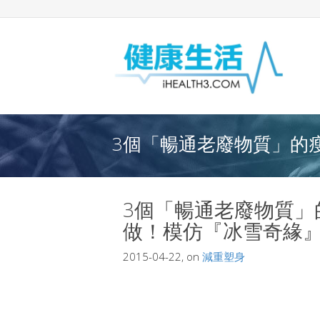
3個「暢通老廢物質」的瘦
3個「暢通老廢物質」
做！模仿『冰雪奇緣』安
2015-04-22, on
減重塑身