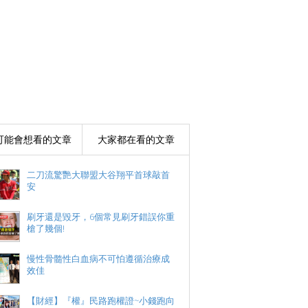
可能會想看的文章
大家都在看的文章
二刀流驚艷大聯盟大谷翔平首球敲首
安
刷牙還是毀牙，6個常見刷牙錯誤你重
槍了幾個!
慢性骨髓性白血病不可怕遵循治療成
效佳
【財經】『權』民路跑權證~小錢跑向