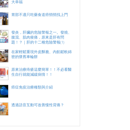
大幸福
胃部不適只吃藥食道癌悄悄找上門
發炎，肝臟的危險警報之一。發燒、
腹瀉、肌肉痠痛，原來是肝有問
題！？｜肝的十二種危險警報(1)
在家輕鬆重現外皮酥脆、內餡鬆軟綿
密的懷舊車輪餅
原來治療痔瘡這麼簡單！！不必看醫
生自行就能減緩病情！！
癌症免疫治療種類與介紹
透過語音互動可改善慢性背痛？