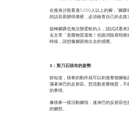
在瘦身沙龍看過5,000人以上的腳，”
的話容易變得僵硬，必須檢查自己的走路
旋轉腳踝也無法變柔軟的人，請試試看來
去文章「老廢物質退散！也能消除肩頸痠
時候，請想像腳跟推出去的感覺。
3：剪刀石頭布的姿勢
妳知道，猜拳的動作就可以刺激整個腳板
滿著淋巴的反射區。想流動老廢物質，不
的事情。
像猜拳一樣活動腳指，連淋巴的反射區也
的腳部。