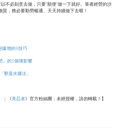
以不必刻意去做，只要“順便”做一下就好。筆者經營的沙
物質，務必要勤勞暢通、天天持續做下去喔！
泌爆增的8技巧
肥」的5個壞影響
「擊退水腫法」
》；《
美忍者
》官方粉絲團；未經授權，請勿轉載！】