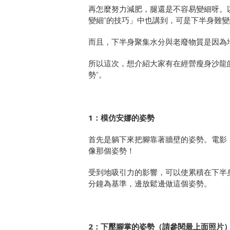
再怎麼努力減肥，腿還是不容易變細呀。
變細”的技巧」中也講到，可是下半身難
而且，下半身聚集水分與老廢物質是因為地
所以這次，想介紹大家有在經營瘦身沙龍
勢”。
1：模仿安娜的姿勢
首先是躺下來把腳靠著牆壁的姿勢。電影
像那個姿勢！
受到地吸引力的影響，可以使累積在下半
分鐘為基準，邊放鬆邊做這個姿勢。
2：下壓腳掌的姿勢（請參閱最上面照片