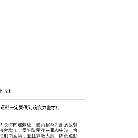
小貼士
運動一定要做到筋疲力盡才行
！長時間運動後，體內稱為乳酸的疲勞
質會增加，當乳酸積存在肌肉中時，會
成肌肉疲勞，並且刺激大腦，降低運動