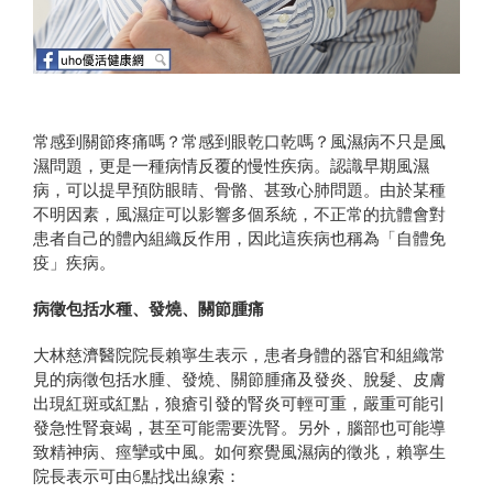
常感到關節疼痛嗎？常感到眼乾口乾嗎？風濕病不只是風
濕問題，更是一種病情反覆的慢性疾病。認識早期風濕
病，可以提早預防眼睛、骨骼、甚致心肺問題。由於某種
不明因素，風濕症可以影響多個系統，不正常的抗體會對
患者自己的體內組織反作用，因此這疾病也稱為「自體免
疫」疾病。
病徵包括水種、發燒、關節腫痛
大林慈濟醫院院長賴寧生表示，患者身體的器官和組織常
見的病徵包括水腫、發燒、關節腫痛及發炎、脫髮、皮膚
出現紅斑或紅點，狼瘡引發的腎炎可輕可重，嚴重可能引
發急性腎衰竭，甚至可能需要洗腎。另外，腦部也可能導
致精神病、痙攣或中風。如何察覺風濕病的徵兆，賴寧生
院長表示可由6點找出線索：