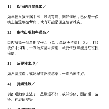
1） 疾病的時間異常／
如年輕女孩子腦中風，晨間背痛、關節僵硬，已休息一個
晚上後還腰酸背痛，就有可能是僵直性脊椎炎。
2） 疾病出現頻率過高／
口腔潰瘍一個星期發作2、3次，蕁麻疹持續1、2天，打針
後仍未消退，一直治療都未痊癒，就要懷疑可能是紅斑性
狼瘡。
3） 反覆性出現／
如反覆流產，或泌尿道反覆感染，一直治療不好。
4） 持續進展／
例如運動傷害過了一星期還不好，或關節痛、關節腫、皮
疹、神經病變等