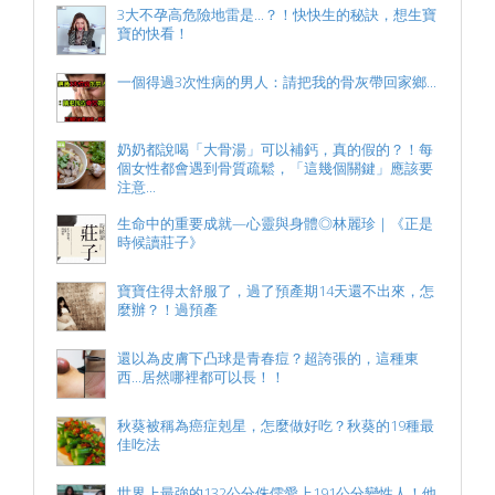
3大不孕高危險地雷是...？！快快生的秘訣，想生寶
寶的快看！
一個得過3次性病的男人：請把我的骨灰帶回家鄉...
奶奶都說喝「大骨湯」可以補鈣，真的假的？！每
個女性都會遇到骨質疏鬆，「這幾個關鍵」應該要
注意...
生命中的重要成就—心靈與身體◎林麗珍｜《正是
時候讀莊子》
寶寶住得太舒服了，過了預產期14天還不出來，怎
麼辦？！過預產
還以為皮膚下凸球是青春痘？超誇張的，這種東
西...居然哪裡都可以長！！
秋葵被稱為癌症剋星，怎麼做好吃？秋葵的19種最
佳吃法
世界上最強的132公分侏儒愛上191公分變性人！他