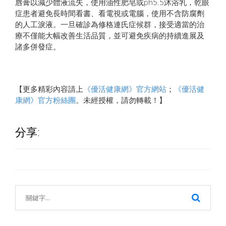
唇膏以減少體液流失，使用油性肥皂或ph5.5沐浴乳，乾眼
症患者避免長時間看書、看電視或電腦，使用不含防腐劑
的人工淚液。一旦確診為修格連氏症候群，接受適當的治
療不僅能大幅改善生活品質，並可避免疾病的持續進展及
諸多併發症。
【更多精彩內容請上
《優活健康網》官方網站
；
《優活健
康網》官方粉絲團
。未經授權，請勿轉載！】
分享: