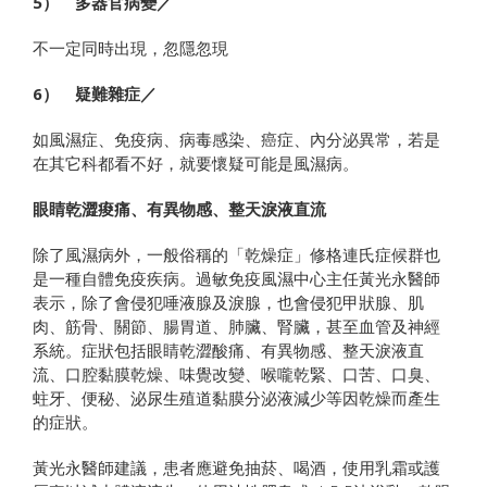
5） 多器官病變／
不一定同時出現，忽隱忽現
6） 疑難雜症／
如風濕症、免疫病、病毒感染、癌症、內分泌異常，若是
在其它科都看不好，就要懷疑可能是風濕病。
眼睛乾澀痠痛、有異物感、整天淚液直流
除了風濕病外，一般俗稱的「乾燥症」修格連氏症候群也
是一種自體免疫疾病。過敏免疫風濕中心主任黃光永醫師
表示，除了會侵犯唾液腺及淚腺，也會侵犯甲狀腺、肌
肉、筋骨、關節、腸胃道、肺臟、腎臟，甚至血管及神經
系統。症狀包括眼睛乾澀酸痛、有異物感、整天淚液直
流、口腔黏膜乾燥、味覺改變、喉嚨乾緊、口苦、口臭、
蛀牙、便秘、泌尿生殖道黏膜分泌液減少等因乾燥而產生
的症狀。
黃光永醫師建議，患者應避免抽菸、喝酒，使用乳霜或護