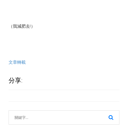
（我減肥去!）
文章轉載
分享: