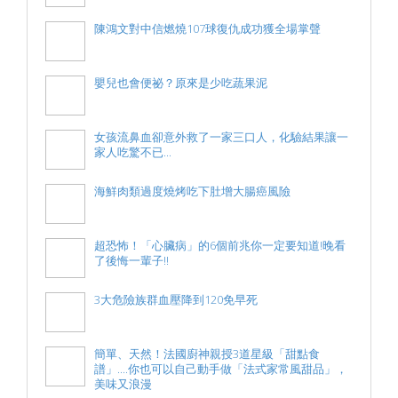
陳鴻文對中信燃燒107球復仇成功獲全場掌聲
嬰兒也會便祕？原來是少吃蔬果泥
女孩流鼻血卻意外救了一家三口人，化驗結果讓一
家人吃驚不已...
海鮮肉類過度燒烤吃下肚增大腸癌風險
超恐怖！「心臟病」的6個前兆你一定要知道!晚看
了後悔一輩子!!
3大危險族群血壓降到120免早死
簡單、天然！法國廚神親授3道星級「甜點食
譜」....你也可以自己動手做「法式家常風甜品」，
美味又浪漫