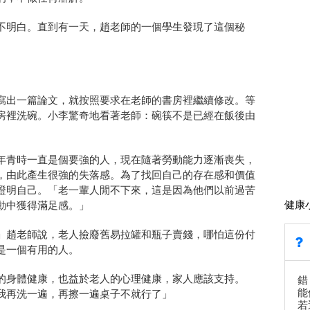
不明白。直到有一天，趙老師的一個學生發現了這個秘
寫出一篇論文，就按照要求在老師的書房裡繼續修改。等
房裡洗碗。小李驚奇地看著老師：碗筷不是已經在飯後由
年青時一直是個要強的人，現在隨著勞動能力逐漸喪失，
，由此產生很強的失落感。為了找回自己的存在感和價值
證明自己。「老一輩人閒不下來，這是因為他們以前過苦
健康
動中獲得滿足感。」
」趙老師說，老人撿廢舊易拉罐和瓶子賣錢，哪怕這份付
是一個有用的人。
的身體健康，也益於老人的心理健康，家人應該支持。
錯
能
我再洗一遍，再擦一遍桌子不就行了」
若