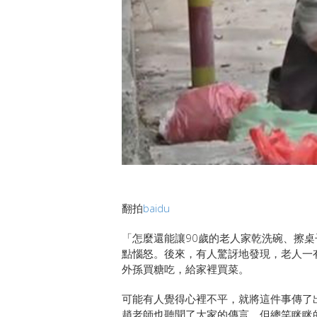
翻拍
baidu
「怎麼還能讓90歲的老人家乾洗碗、擦
點惱怒。後來，有人驚訝地發現，老人一
外孫買糖吃，給家裡買菜。
可能有人覺得心裡不平，就將這件事傳了
趙老師也聽聞了大家的傳言，但總笑眯眯