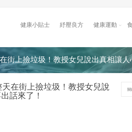
健康小貼士
紓壓良方
健康運動
在街上撿垃圾！教授女兒說出真相讓人心.
整天在街上撿垃圾！教授女兒說
不出話來了！