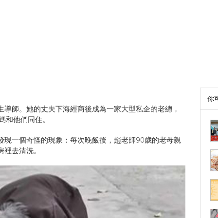
你
生導師。她的丈夫下海經商後成為一家大型私企的老總，
媽媽和他們同住。
發現一個奇怪的現象：每次晚飯後，趙老師90歲的老母親
房裡去清洗。