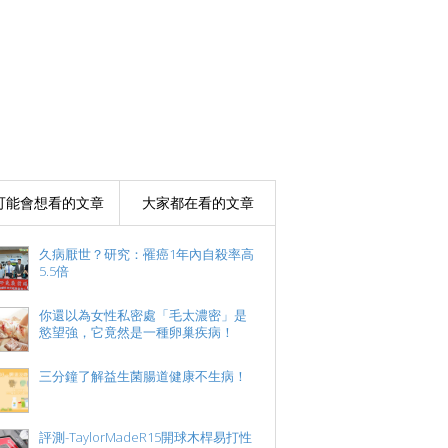
可能會想看的文章
大家都在看的文章
久病厭世？研究：罹癌1年內自殺率高
5.5倍
你還以為女性私密處「毛太濃密」是
慾望強，它竟然是一種卵巢疾病！
三分鐘了解益生菌腸道健康不生病！
評測-TaylorMadeR15開球木桿易打性