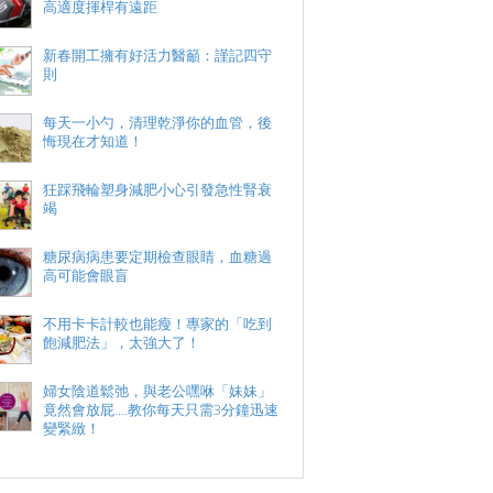
高適度揮桿有遠距
新春開工擁有好活力醫籲：謹記四守
則
每天一小勺，清理乾淨你的血管，後
悔現在才知道！
狂踩飛輪塑身減肥小心引發急性腎衰
竭
糖尿病病患要定期檢查眼睛，血糖過
高可能會眼盲
不用卡卡計較也能瘦！專家的「吃到
飽減肥法」，太強大了！
婦女陰道鬆弛，與老公嘿咻「妹妹」
竟然會放屁....教你每天只需3分鐘迅速
變緊緻！