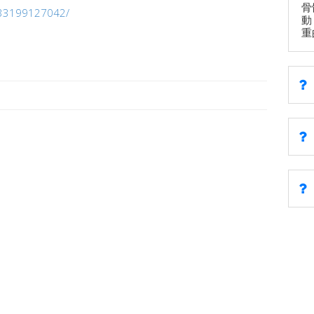
骨
533199127042/
動
重