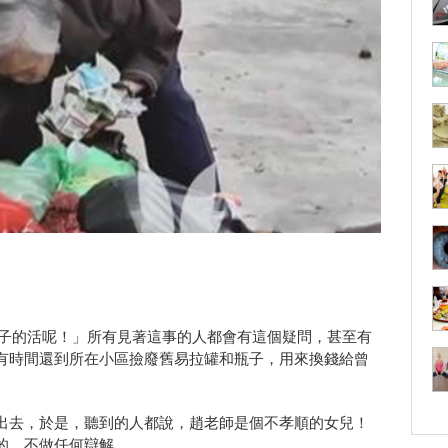
桌子的活呢！」所有見著這事的人都會有這個疑問，甚至有
有時間還到所在小區撿廢舊易拉罐和瓶子，用來換錢給曾
出去，於是，聽到的人都說，趙老師是個不孝順的女兒！
的，不做任何辯解。