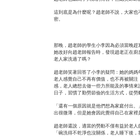
這到底是為什麼呢？趙老師不說，大家也
密。
那晚，趙老師的學生小李因為必須當晚趕
她改好向趙老師報告時，發現趙老正在廚
老人家洗過了嗎？
趙老師笑著回答了小李的疑問：她的媽媽
老人感覺自己不再有價值，也不再被關注
感，老人總想去做一些力所能及的事情來
日子，習慣了勤勞節儉的生活方式，從勞
「還有一個原因就是他們想為家庭付出。
出很微薄，但是她會因此覺得自己在家裡
趙老師還說，適當的勞動不僅有益於老人
「碗洗得不乾淨也沒關係，老人睡下後，