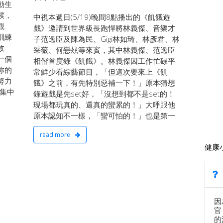
動生
候，
中視本週日(5/19)晚間8點播出的《飢餓遊
觀
戲》邀請到世界級長跑悍將林義傑、音樂才
訓練
子范逸臣及陳為民、Gigi林如琦、林彥君、林
故
采薇、何戀玆等來賓，其中林義傑、范逸臣
一個
相偕首度錄《飢餓》。林義傑因工作忙碌平
你的
常鮮少看綜藝節目，「但這次要來上《飢
努力
餓》之前，有先特別惡補一下！」原本猜想
集中
錄遊戲是先set好，「沒想到都不是set的！
現場都玩真的、還真的蠻累的！」大呼跟他
原本認知不一樣，「蠻可怕的！」也是第一
read more
健康
因
官
的