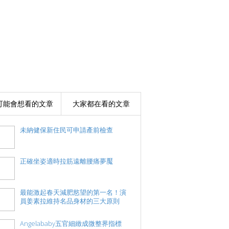
可能會想看的文章
大家都在看的文章
未納健保新住民可申請產前檢查
正確坐姿適時拉筋遠離腰痛夢魘
最能激起春天減肥慾望的第一名！演
員姜素拉維持名品身材的三大原則
Angelababy五官細緻成微整界指標