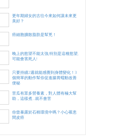
更年期婦女的古往今來如何讓未來更
美好？
癌細胞擴散脂肪是幫兇！
晚上的慾望不能太強,特別是這種慾望,
可能會害死人!
只要持續2週就能感覺到身體變化！3
個簡單的動作幫你促進腸胃蠕動改善
便秘
苦瓜有眾多營養素，對人體有極大幫
助，這樣煮…就不會苦
你曾暴露於石棉環境中嗎？小心罹患
間皮癌