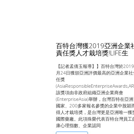
百特台灣獲2019亞洲企業
責任獎人才栽培獎!LIFE生
【記者孟倩玉報導】】百特台灣於2019
月24日獲頒亞洲評價最高的亞洲企業社
任獎
(AsiaResponsibleEnterpriseAwards,A
該獎項由非政府組織亞洲企業商會
(EnterpriseAsia)舉辦，台灣百特在亞
國家、200多家報名參獎的企業中脫穎
得人才栽培奬，是台灣更是亞洲唯一獲
國際藥廠。此項殊榮代表百特台灣員工
康心理指數、企業認同