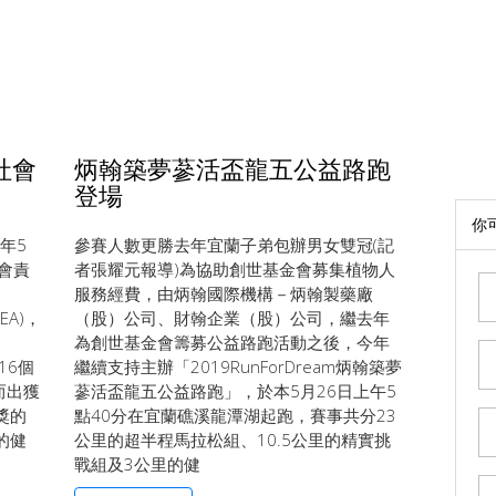
社會
炳翰築夢蔘活盃龍五公益路跑
登場
你
年5
參賽人數更勝去年宜蘭子弟包辦男女雙冠(記
會責
者張耀元報導)為協助創世基金會募集植物人
服務經費，由炳翰國際機構－炳翰製藥廠
REA)，
（股）公司、財翰企業（股）公司，繼去年
為創世基金會籌募公益路跑活動之後，今年
洲16個
繼續支持主辦「2019RunForDream炳翰築夢
而出獲
蔘活盃龍五公益路跑」，於本5月26日上午5
獎的
點40分在宜蘭礁溪龍潭湖起跑，賽事共分23
的健
公里的超半程馬拉松組、10.5公里的精實挑
戰組及3公里的健