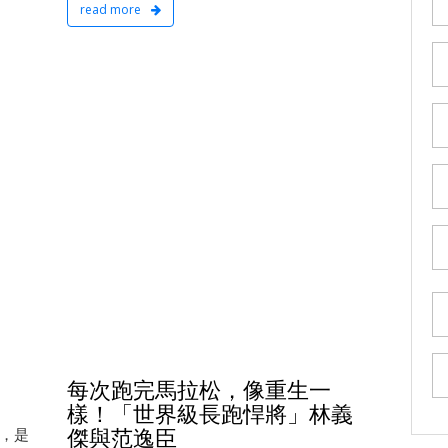
read more
每次跑完馬拉松，像重生一
樣！「世界級長跑悍將」林義
傑與范逸臣
，是