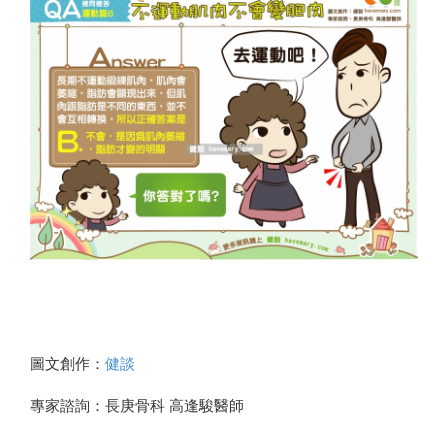
圖文創作：
健談
專家諮詢：長庚骨科 高逢駿醫師