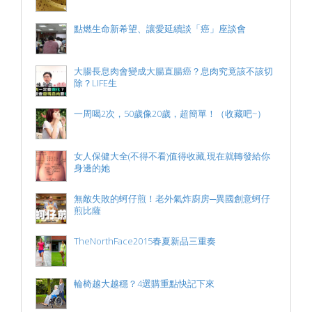
點燃生命新希望、讓愛延續談「癌」座談會
大腸長息肉會變成大腸直腸癌？息肉究竟該不該切
除？LIFE生
一周喝2次，50歲像20歲，超簡單！（收藏吧~）
女人保健大全(不得不看)值得收藏,現在就轉發給你
身邊的她
無敵失敗的蚵仔煎！老外氣炸廚房─異國創意蚵仔
煎比薩
TheNorthFace2015春夏新品三重奏
輪椅越大越穩？4選購重點快記下來