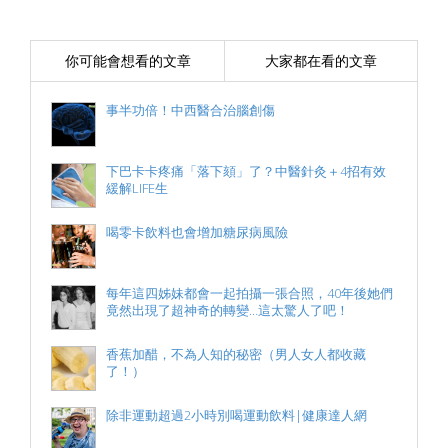
你可能會想看的文章
大家都在看的文章
事半功倍！中西醫合治腦創傷
下巴卡卡疼痛「落下頦」了？中醫針灸＋4招有效
緩解LIFE生
喝零卡飲料也會增加糖尿病風險
每年這四姊妹都會一起拍攝一張合照，40年後她們
竟然出現了超神奇的轉變…這太驚人了吧！
香蕉加醋，不為人知的秘密（男人女人都收藏
了！）
除非運動超過2小時別喝運動飲料|健康達人網