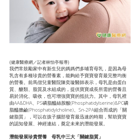
(健康醫療網／記者林怡亭報導)
我們常鼓勵家中有新生兒的媽媽們多哺育母乳，是因為母
乳含有多種珍貴的營養素，能夠給予寶寶發育最完整均衡
的營養。前馬偕兒童醫院陳奕璇醫師表示，母乳是由蛋白
質、醣類、脂質及水組成的，提供寶寶成長所需的營養且
易於消化、吸收，也可增強寶寶的抵抗力。其中，母乳裡
由AA&DHA、PS磷脂醯絲胺酸(Phosphatidylserine)&PC磷
脂醯膽鹼(Phosphatidylcholine)、Sn-2PA組合而成的「關
鍵脂質」，可以在孩子腦部發育最迅速的時期，幫助寶寶
的認知發展、神經連結，奠定未來的潛能發展。
潛能發展珍貴營養 母乳中三大「關鍵脂質」