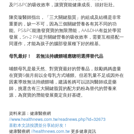
及PS&PC的吸收效率，讓寶寶能健康成長、頭好壯壯。
陳奕璇醫師指出，「三大關鍵脂質」的組成及結構是非常
重要的，缺一不可，因為三個關鍵營養各有其不同的功
能。PS&PC能激發寶寶的無限潛能，AA&DHA有益於學習
發展，Sn-2 PA提升關鍵營養的吸收效率，需要互相搭配一
同運作，才能為孩子的腦部發展種下好的根基。
母乳最好！ 若無法持續餵哺應聰明選擇替代品
哺餵母乳是最天然、對寶寶最好的營養品，鼓勵媽媽盡量
在寶寶6個月前以全母乳方式哺餵。但若乳量不足或因外在
因素導致無法持續餵哺，建議爸媽可以諮詢醫師或是藥
師，挑選含有三大關鍵脂質的配方奶粉為替代的營養來
源，為寶寶的潛能發展奠定良好基礎。
資料來源：健康醫療網
//www.healthnews.com.tw/readnews.php?id=32673
喜歡本文請按讚並分享給好友！
健康醫療網
//healthnews.com.tw
更多健康資訊