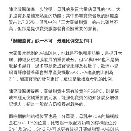
陳奕璇醫師進一步說明，母乳的脂質含量佔母乳的4%，大
多脂質多是補充熱量的功能；其中影響寶寶發展的關鍵脂
質占比7.35%，母乳中的「三大關鍵脂質」的占比雖然不
高，但卻是提供寶寶腦部發育至關重要的營養。
「關鍵脂質」缺一不可 最適比例交互作用
大家常常聽到的AA&DHA，也就是不飽和脂肪酸，是提升大
腦、神經及視網膜發展的重要成分。但AA與DHA也不是攝
取越多越好，過多容易造成寶寶肥胖及拉肚子，歐洲小兒
腸胃肝膽營養學會對早產兒攝取AA&DHA建議的比例為
2:1，能讓寶寶的發育更好，這也是最接近母乳的比例。
陳奕璇醫師提醒，關鍵脂質中還有珍貴的PS&PC，則是構
成神經元突觸重要的元素，能強化寶寶的認知發展及增強
記憶力，卻是一般配方奶粉容易忽略的。
而棕櫚酸的結構位置也是十分重要，母乳中70%的棕櫚酸
是在Sn-2 PA的位置，比較起一般配方奶粉的棕櫚酸位於
Sn-1及Sn-3，Sn-2 PA可以更有效提升關鍵脂質-AA&DHA