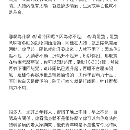
陽。人體內沒有太陽，就是缺少陽氣，生病或早亡也就不
足為奇。
那麼為什麼5點還特困呢？因為你不起。5點為驚蟄，驚蟄
意味著冬眠的動物開始活動，同樣在人體，就是陽氣開始
湧動。你早起，陽氣就能升發出來，人就不困了；因為你5
點不起，人躺著不動，肝氣升不起來，所以你困。那麼實
在特困怎麼辦呢，你可以5點起床，活動10-30分鐘，然後
再躺下睡回籠覺，這時陽氣已經升起，再睡不會壓著陽
氣，這樣你再起床後是輕鬆愉悅的，工作學習精力十足，
否則你白天是疲倦的，除了打哈欠就是打瞌睡，幹什麼都
精力不夠。
很多人，尤其是年輕人，習慣了晚上不睡，早上不起，自
認為沒關係，你看我身體不是很好麼？你可以向你身邊的
體弱多病的老人家詢問，他們青年時是不是也有你此時同