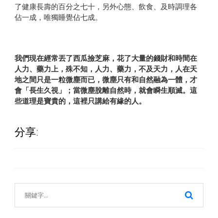
了健康長壽的百分之七十，另外心態、飲食、及時調理各
佔一成，唯獨睡覺佔七成。
我們現在經常丟了西瓜撿芝麻，花了大量的錢財和時間在
人力、藥力上，殊不知，人力、藥力，不及天力，人在天
地之間只是一粒微塵而已，微塵只有和自然融為一體，才
會「長生久視」；當微塵脫離自然時，就會瞬生順滅。這
些道理是寶貴的，這裡只講給有緣的人。
分享: