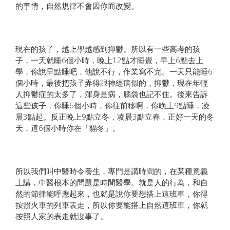
的事情，自然規律不會因你而改變。
現在的孩子，越上學越感到抑鬱。所以有一些高考的孩
子，一天就睡6個小時，晚上12點才睡覺，早上6點去上
學，你說早點睡吧，他說不行，作業寫不完。一天只能睡6
個小時，最後把孩子弄得跟神經病似的，抑鬱，現在年輕
人抑鬱症的太多了，渾身是病，腦袋也記不住。後來告訴
這些孩子，你睡6個小時，你往前移啊，你晚上9點睡，凌
晨3點起。反正晚上9點立冬，凌晨3點立春，正好一天的冬
天，這6個小時你在「貓冬」。
所以我們叫中醫時令養生，專門是講時間的，在某種意義
上講，中醫根本的問題是時間醫學。就是人的行為，和自
然的節律能呼應起來，也就是說你要想搭上這班車，你得
按照火車的列車表走，所以你要能搭上自然這班車，你就
按照人家的表走就沒事了。