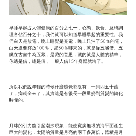
早睡早起占人體健康的百分之七十，心態、飲食、及時調
理各佔百分之十，我們就可以知道早睡早起的重要性。我
們白天是放電，晚上睡覺是充電，晚上只沖了50％的電，
白天還要釋放100％，那50％哪來的，就是從五臟借。五
臟在古書中為五藏，是藏的意思，藏的就是人體的精華，
你總是借，總是借，一般人借15年身體就垮了。
所以我們說年輕的時候什麼感覺都沒有，一到四五十歲
了，病就全來了，其實這是有很長一段量變到質變的轉化
時間的。
月球的引力能引起潮汐現象，能使寬廣無垠的海平面產生
巨大的變化，太陽的質量是月亮的兩千多萬倍，體積是月