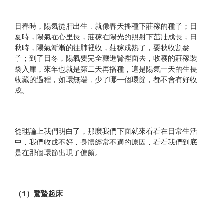
日春時，陽氣從肝出生，就像春天播種下莊稼的種子；日
夏時，陽氣在心里長，莊稼在陽光的照射下茁壯成長；日
秋時，陽氣漸漸的往肺裡收，莊稼成熟了，要秋收割麥
子；到了日冬，陽氣要完全藏進腎裡面去，收穫的莊稼裝
袋入庫，來年也就是第二天再播種，這是陽氣一天的生長
收藏的過程，如環無端，少了哪一個環節，都不會有好收
成。
從理論上我們明白了，那麼我們下面就來看看在日常生活
中，我們收成不好，身體經常不適的原因，看看我們到底
是在那個環節出現了偏頗。
（1）驚蟄起床