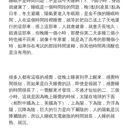
睡眠不是時間問題，不是我今天睡夠了8、9個小時，身體
就健康了，睡眠是一個時間段的問題，晚9點到凌晨3點為
日冬，冬主避藏，陽氣要進入冬眠期，是金不換的睡眠時
間，人在這個時間段裡睡覺，就等於把自己送上了天地運
行的這部車，搭上這部車，人就會健康，就會天長地久；
錯過這部車，你晚睡一個小時，那麼你第二天多睡三個小
時也補不回來，就像十年寒窗，就是為了高考的那幾個小
時，如果你在考試的那段時間迷糊，你其他時間再清醒也
是沒有用的。
很多人都有這樣的感覺，從晚上睡著到早上醒來，感覺時
間很短，而如果是白天睡覺的話，即便是很困了，感覺睡
的時間很長了，一覺醒來才發現，不過才短短的二、三個
小時。這就是因為晚上睡覺的時候，太陽在地球的下面
（相對中國為上，美國為下），上為陽，下為陰，升浮為
陽，沉降為陰，巨大的引力是向下屬陰的，人的陽氣是沉
降屬陰的，所以人睡眠充電斂陰的時間就長，人睡的就
熟、就沉。