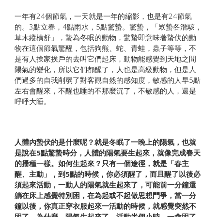
一年有24個節氣，一天就是一年的縮影，也是有24節氣
的。3點立春，4點雨水，5點驚蟄。驚蟄，「眾蟄各潛駭，
草木縱橫舒」，蟄為冬眠的動物，驚蟄即意味著蟄伏的動
物在這個節氣驚醒，包括狗熊、蛇、青蛙，蟲子等等，不
是有人挨家挨戶的去叫它們起床，動物能感覺到天地之間
陽氣的變化，所以它們都醒了，人也是高級動物，但是人
們過多的自我削弱了對客觀自然的感知度，敏感的人早5點
左右會醒來，不醒也睡的不那麼沉了，不敏感的人，還是
呼呼大睡。
人體內蟄伏的是什麼呢？就是冬眠了一晚上的陽氣，也就
是說在5點驚蟄時分，人體的陽氣要生起來，就像完成春天
的播種一樣。如何生起來？只有一個途徑，就是「春主
醒、主動」，到5點的時候，你必須醒了，而且醒了以後必
須起來活動，一動人的陽氣就生起來了，可能前一分鐘還
躺在床上感覺特別困，在為起或不起做思想鬥爭，當一分
鐘以後，你真正穿衣服起來一活動的時候，就感覺突然不
困了，為什麼，陽氣生起來了。活動半個小時，一會困了