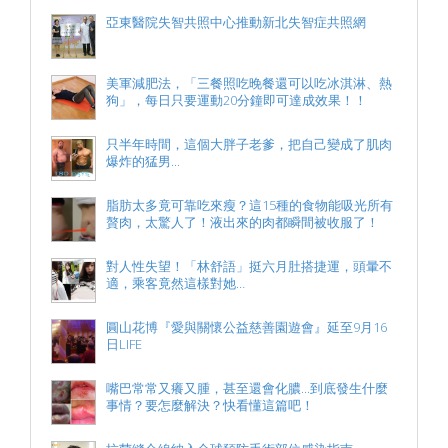
亞東醫院失智共照中心推動新北失智症共照網
美軍減肥法，「三餐照吃晚餐還可以吃冰淇淋、熱
狗」，每日只要運動20分鐘即可達成效果！！
只半年時間，這個大胖子老爹，把自己變成了肌肉
爆炸的猛男...
脂肪太多竟可靠吃來瘦？這15種的食物能吸光所有
贅肉，太驚人了！液出來的肉都瞬間被收服了！
對人性失望！「林舒語」挺六月肚搭捷運，頭暈不
適，乘客竟然這樣對她…
圓山花博『愛與關懷公益慈善園遊會』延至9月16
日LIFE
嘴巴常常又癢又腫，甚至還會化膿...到底發生什麼
事情？要怎麼解決？快看懂這篇吧！