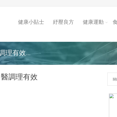
健康小貼士
紓壓良方
健康運動
理有效...
中醫調理有效