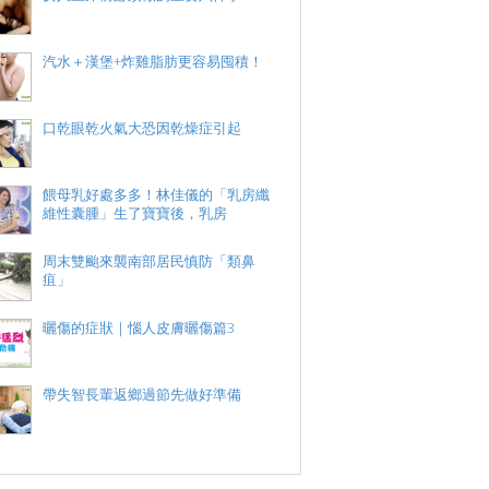
汽水＋漢堡+炸雞脂肪更容易囤積！
口乾眼乾火氣大恐因乾燥症引起
餵母乳好處多多！林佳儀的「乳房纖
維性囊腫」生了寶寶後，乳房
周末雙颱來襲南部居民慎防「類鼻
疽」
曬傷的症狀｜惱人皮膚曬傷篇3
帶失智長輩返鄉過節先做好準備