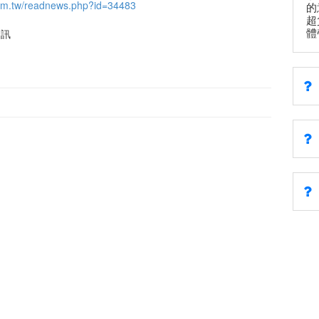
om.tw/readnews.php?id=34483
的
超
體
資訊