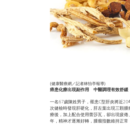
(健康醫療網／記者林怡亭報導)
癌患化療出現副作用 中醫調理有效舒緩
一名67歲陳姓男子，罹患C型肝炎將近2
次健檢時發現肝硬化，肝左葉出現三顆腫瘤
療後，加上配合使用蕾莎瓦，卻出現疲倦
年，精神才逐漸好轉，腫瘤指數維持正常