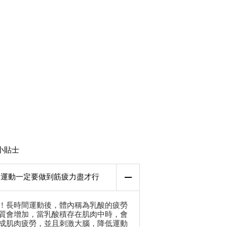
小貼士
運動一定要做到筋疲力盡才行
！長時間運動後，體內稱為乳酸的疲勞
質會增加，當乳酸積存在肌肉中時，會
成肌肉疲勞，並且刺激大腦，降低運動