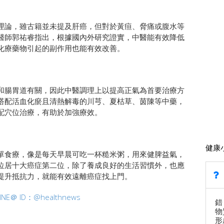
理論，雖古籍並未提及肝癌，但對於黃疸、脅痛或腹水等
醫師郭祐睿指出，根據國內外研究證實，中醫能有效降低
化療藥物引起的副作用也能有效改善。
和腸胃道有關，因此中醫調理上以提高正氣為首要治療方
搭配活血化瘀且清熱解毒的川芎、夏枯草、茵陳等中藥，
配穴位治療，有助於加強療效。
健康
單食療，像是每天早晨可吃一杯糙米粥，用來健脾益氣，
位居十大癌症第二位，除了養成良好的生活習慣外，也應
提升抵抗力，就能有效遠離癌症找上門。
 ID：@healthnews
錯
物
形