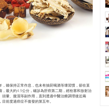
0年，雖保持正常作息，也未有抽菸喝酒等壞習慣，卻在某
，最大約4.9公分，確診為肝癌第二期，經栓塞和放射治
、頭暈、腹瀉等副作用，直到透過中醫治療調理後近兩
，目前度過癌症不復發的第五年。