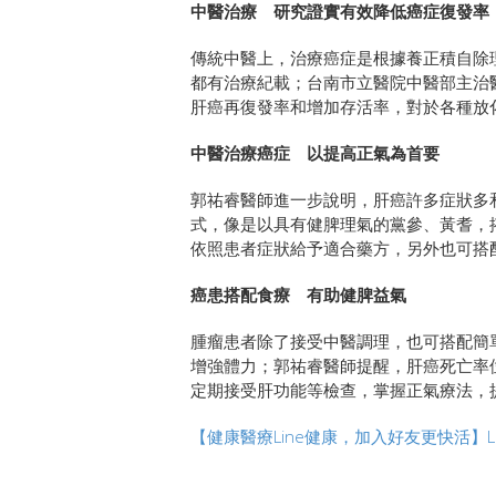
中醫治療 研究證實有效降低癌症復發率
傳統中醫上，治療癌症是根據養正積自除
都有治療紀載；台南市立醫院中醫部主治
肝癌再復發率和增加存活率，對於各種放
中醫治療癌症 以提高正氣為首要
郭祐睿醫師進一步說明，肝癌許多症狀多
式，像是以具有健脾理氣的黨參、黃耆，
依照患者症狀給予適合藥方，另外也可搭
癌患搭配食療 有助健脾益氣
腫瘤患者除了接受中醫調理，也可搭配簡
增強體力；郭祐睿醫師提醒，肝癌死亡率
定期接受肝功能等檢查，掌握正氣療法，
【健康醫療Line健康，加入好友更快活】LINE＠